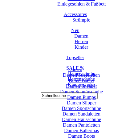
Einlegesohlen & Fußbett
Accessoires
Strümpfe
Neu
Damen
Herren
Kinder
Topseller
SALE %
Damen
Damenschuhe
Damen Stiefeletten
Herrenschuhe
Damenstiefel
Kinderschuhe
Damen Sneaker
Damen Schnürschuhe
Damen Pumps
Damen Slipper
Damen Sportschuhe
Damen Sandaletten
Damen Hausschuhe
Damen Pantoletten
Damen Ballerinas
Damen Boots