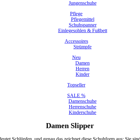
Jungenschuhe
Pflege
Pflegemittel
Schuhspanner
Einlegesohlen & Fußbett
Accessoires
Strümpfe
Neu
Damen
Herren
Kinder
Topseller
SALE %
Damenschuhe
Herrenschuhe
Kinderschuhe
Damen Slipper
edeutet Schlüpfen, und genau das zeichnet diese Schuhform aus: Sie si