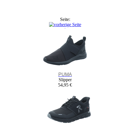
Seite:
1
2
3
4
5
PUMA
Slipper
54,95 €