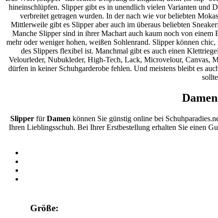
hineinschlüpfen. Slipper gibt es in unendlich vielen Varianten und D
verbreitet getragen wurden. In der nach wie vor beliebten Mokass
Mittlerweile gibt es Slipper aber auch im überaus beliebten Sneaker
Manche Slipper sind in ihrer Machart auch kaum noch von einem Ba
mehr oder weniger hohen, weißen Sohlenrand. Slipper können chic, spo
des Slippers flexibel ist. Manchmal gibt es auch einen Klettriege
Velourleder, Nubukleder, High-Tech, Lack, Microvelour, Canvas, Mesh,
dürfen in keiner Schuhgarderobe fehlen. Und meistens bleibt es auc
sollt
Damen 
Slipper
für
Damen
können Sie günstig online bei Schuhparadies.n
Ihren Lieblingsschuh. Bei Ihrer Erstbestellung erhalten Sie einen G
Größe: