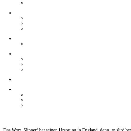
Das Wort ‚Slipper‘ hat seinen Ursprung in England, denn ‚to slip‘ b