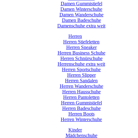
Damen Gummistiefel
Damen Winterschuhe
Damen Wanderschuhe
Damen Badeschuhe
Damenschuhe extra weit
Herren
Herren Stiefeletten
Herren Sneaker
Herren Business Schuhe
Herren Schnürschuhe
Herrenschuhe extra weit
Herren Sportschuhe
Herren Slipper
Herren Sandalen
Herren Wanderschuhe
Herren Hausschuhe
Herren Pantoletten
Herren Gummistiefel
Herren Badeschuhe
Herren Boots
Herren Winterschuhe
Kinder
Mädchenschuhe