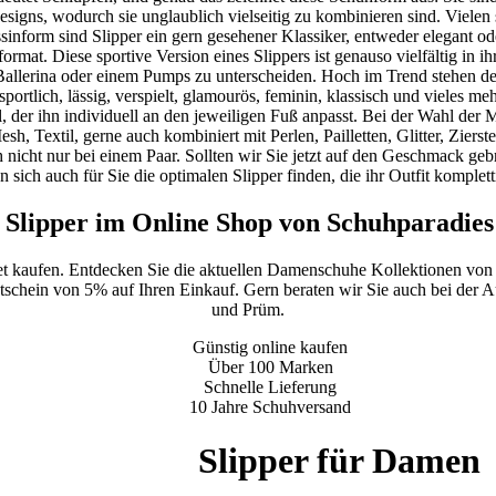
esigns, wodurch sie unglaublich vielseitig zu kombinieren sind. Vielen 
inform sind Slipper ein gern gesehener Klassiker, entweder elegant ode
format. Diese sportive Version eines Slippers ist genauso vielfältig in
llerina oder einem Pumps zu unterscheiden. Hoch im Trend stehen der
rtlich, lässig, verspielt, glamourös, feminin, klassisch und vieles m
l, der ihn individuell an den jeweiligen Fuß anpasst. Bei der Wahl der 
 Textil, gerne auch kombiniert mit Perlen, Pailletten, Glitter, Zierst
h nicht nur bei einem Paar. Sollten wir Sie jetzt auf den Geschmack ge
en sich auch für Sie die optimalen Slipper finden, die ihr Outfit komplett
Slipper im Online Shop von Schuhparadies
et kaufen. Entdecken Sie die aktuellen Damenschuhe Kollektionen von
utschein von 5% auf Ihren Einkauf. Gern beraten wir Sie auch bei der Au
und Prüm.
Günstig online kaufen
Über 100 Marken
Schnelle Lieferung
10 Jahre Schuhversand
Slipper für Damen