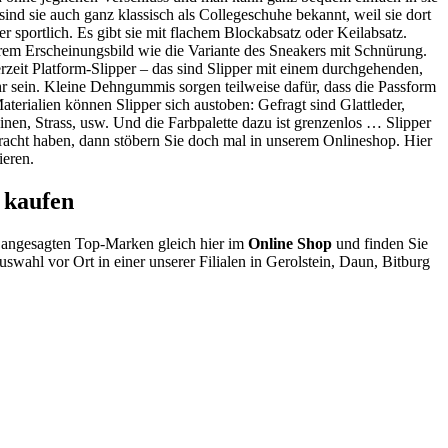
sind sie auch ganz klassisch als Collegeschuhe bekannt, weil sie dort
r sportlich. Es gibt sie mit flachem Blockabsatz oder Keilabsatz.
 ihrem Erscheinungsbild wie die Variante des Sneakers mit Schnürung.
zeit Platform-Slipper – das sind Slipper mit einem durchgehenden,
ehr sein. Kleine Dehngummis sorgen teilweise dafür, dass die Passform
Materialien können Slipper sich austoben: Gefragt sind Glattleder,
einen, Strass, usw. Und die Farbpalette dazu ist grenzenlos … Slipper
bracht haben, dann stöbern Sie doch mal in unserem Onlineshop. Hier
ieren.
 kaufen
 angesagten Top-Marken gleich hier im
Online Shop
und finden Sie
swahl vor Ort in einer unserer Filialen in Gerolstein, Daun, Bitburg