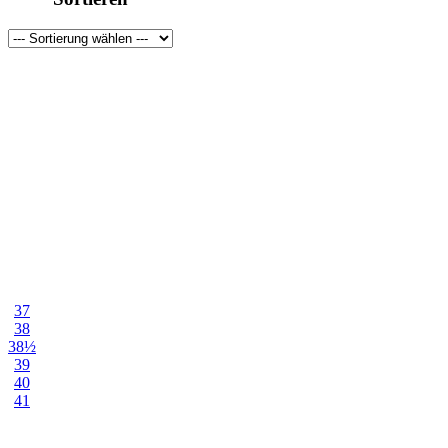
pink
rot
schwarz
weiß
37
38
38½
39
40
41