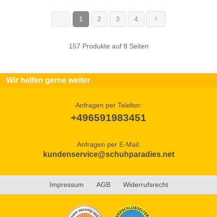
1
2
3
4
(current)
157 Produkte auf 8 Seiten
Wir helfen gerne weiter
Anfragen per Telefon:
+496591983451
Anfragen per E-Mail:
kundenservice@schuhparadies.net
Impressum
AGB
Widerrufsrecht