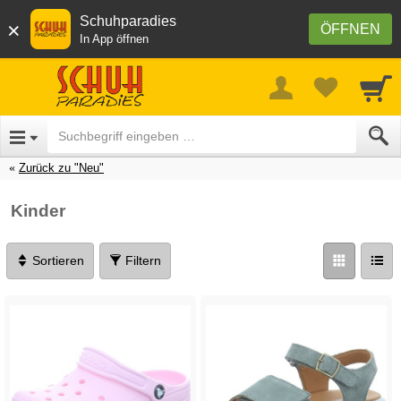
Schuhparadies
×
ÖFFNEN
In App öffnen
Zurück zu "Neu"
Kinder
Sortieren
Filtern