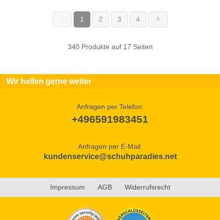
1
2
3
4
(current)
340 Produkte auf 17 Seiten
Wir helfen gerne weiter
Anfragen per Telefon:
+496591983451
Anfragen per E-Mail:
kundenservice@schuhparadies.net
Impressum
AGB
Widerrufsrecht