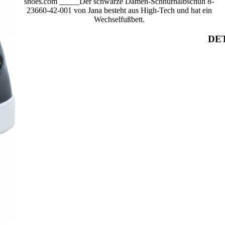
shoes.com _____Der schwarze Damen-Schnürhalbschuh 8-
23660-42-001 von Jana besteht aus High-Tech und hat ein
Wechselfußbett.
DET