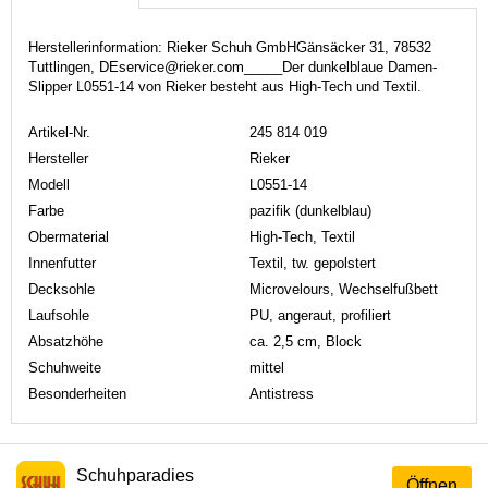
Herstellerinformation: Rieker Schuh GmbHGänsäcker 31, 78532
Tuttlingen, DEservice@rieker.com_____Der dunkelblaue Damen-
Slipper L0551-14 von Rieker besteht aus High-Tech und Textil.
Artikel-Nr.
245 814 019
Hersteller
Rieker
Modell
L0551-14
Farbe
pazifik (dunkelblau)
Obermaterial
High-Tech, Textil
Innenfutter
Textil, tw. gepolstert
Decksohle
Microvelours, Wechselfußbett
Laufsohle
PU, angeraut, profiliert
Absatzhöhe
ca. 2,5 cm, Block
Schuhweite
mittel
Besonderheiten
Antistress
Schuhparadies
Öffnen