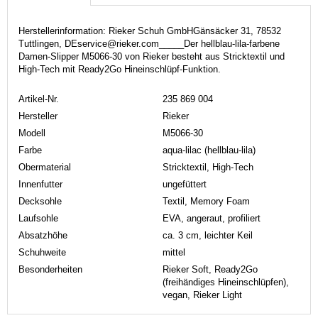
Herstellerinformation: Rieker Schuh GmbHGänsäcker 31, 78532
Tuttlingen, DEservice@rieker.com_____Der hellblau-lila-farbene
Damen-Slipper M5066-30 von Rieker besteht aus Stricktextil und
High-Tech mit Ready2Go Hineinschlüpf-Funktion.
Artikel-Nr.
235 869 004
Hersteller
Rieker
Modell
M5066-30
Farbe
aqua-lilac (hellblau-lila)
Obermaterial
Stricktextil, High-Tech
Innenfutter
ungefüttert
Decksohle
Textil, Memory Foam
Laufsohle
EVA, angeraut, profiliert
Absatzhöhe
ca. 3 cm, leichter Keil
Schuhweite
mittel
Besonderheiten
Rieker Soft, Ready2Go
(freihändiges Hineinschlüpfen),
vegan, Rieker Light