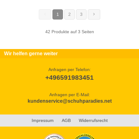
1
2
3
(current)
42 Produkte auf 3 Seiten
Wir helfen gerne weiter
Anfragen per Telefon:
+496591983451
Anfragen per E-Mail:
kundenservice@schuhparadies.net
Impressum
AGB
Widerrufsrecht