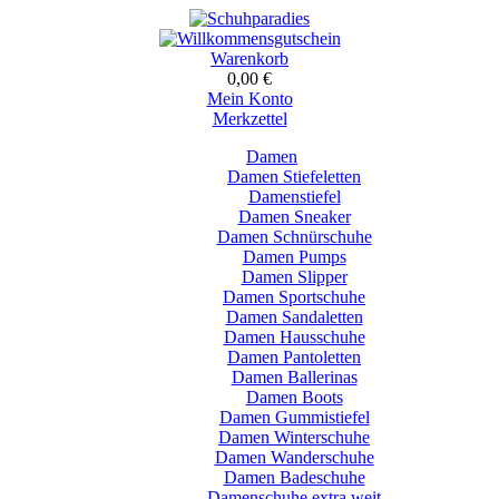
Warenkorb
0,00 €
Mein Konto
Merkzettel
Damen
Damen Stiefeletten
Damenstiefel
Damen Sneaker
Damen Schnürschuhe
Damen Pumps
Damen Slipper
Damen Sportschuhe
Damen Sandaletten
Damen Hausschuhe
Damen Pantoletten
Damen Ballerinas
Damen Boots
Damen Gummistiefel
Damen Winterschuhe
Damen Wanderschuhe
Damen Badeschuhe
Damenschuhe extra weit