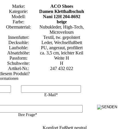
Marke:
ACO Shoes
Kategorie:
Damen Kletthalbschuh
Modell:
Nani 12H 204-8692
Farbe:
beige
Obermaterial:
Nubukleder, High-Tech,
Microvelours
Innenfutter:
Textil, tw. gepolstert
Decksohle:
Leder, Wechselfußbett
Laufsohle:
PU, angeraut, profiliert
Absatzhöhe:
ca. 3,5 cm, leichter Keil
Passform:
Weite H
Schuhweite:
H
Artikel-Nr.:
247 432 022
 diesem Produkt?
formationen
E-Mail*
Ihre Frage*
Komfort Fußbett neutral