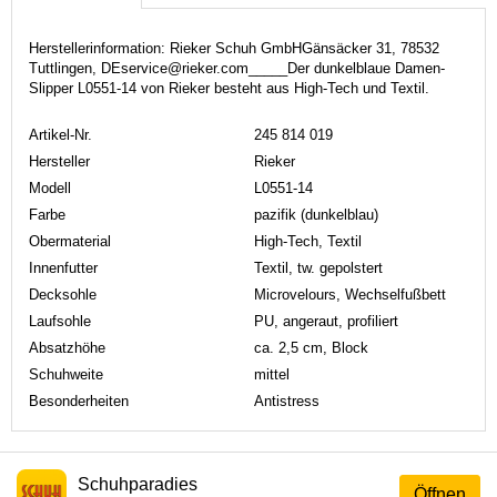
Herstellerinformation: Rieker Schuh GmbHGänsäcker 31, 78532
Tuttlingen, DEservice@rieker.com_____Der dunkelblaue Damen-
Slipper L0551-14 von Rieker besteht aus High-Tech und Textil.
Artikel-Nr.
245 814 019
Hersteller
Rieker
Modell
L0551-14
Farbe
pazifik (dunkelblau)
Obermaterial
High-Tech, Textil
Innenfutter
Textil, tw. gepolstert
Decksohle
Microvelours, Wechselfußbett
Laufsohle
PU, angeraut, profiliert
Absatzhöhe
ca. 2,5 cm, Block
Schuhweite
mittel
Besonderheiten
Antistress
Schuhparadies
Öffnen