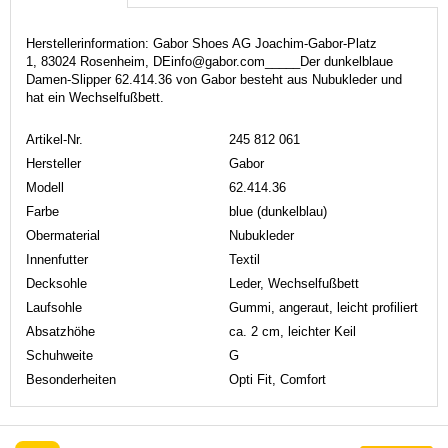
Herstellerinformation: Gabor Shoes AG Joachim-Gabor-Platz
1, 83024 Rosenheim, DEinfo@gabor.com_____Der dunkelblaue
Damen-Slipper 62.414.36 von Gabor besteht aus Nubukleder und
hat ein Wechselfußbett.
Artikel-Nr.
245 812 061
Hersteller
Gabor
Modell
62.414.36
Farbe
blue (dunkelblau)
Obermaterial
Nubukleder
Innenfutter
Textil
Decksohle
Leder, Wechselfußbett
Laufsohle
Gummi, angeraut, leicht profiliert
Absatzhöhe
ca. 2 cm, leichter Keil
Schuhweite
G
Besonderheiten
Opti Fit, Comfort