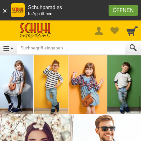
Schuhparadies
×
ÖFFNEN
In App öffnen