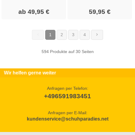
ab 49,95 €
59,95 €
1
2
3
4
(current)
594 Produkte auf 30 Seiten
Wir helfen gerne weiter
Anfragen per Telefon:
+496591983451
Anfragen per E-Mail:
kundenservice@schuhparadies.net