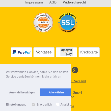
Impressum
AGB
Widerrufsrecht
Wir verwenden Cookies, damit Sie den besten
Service genießen können.
Mehr erfahren
Alle Preise inkl. MwSt. evtl. zzgl. Versand
Lieferbedingungen
Copyright 2026 by Gebr. Röhl GmbH
Auswahl bestätigen
Alle wählen
Mobile Shop by Shopgate
Einstellungen:
Erforderlich
Analytics
Zur klassischen Webseite