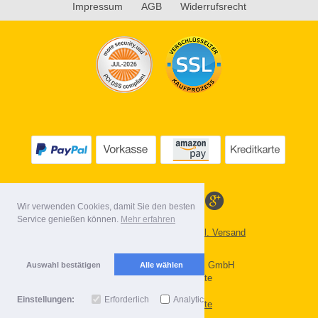
Impressum
AGB
Widerrufsrecht
Wir verwenden Cookies, damit Sie den besten
Service genießen können.
Mehr erfahren
Alle Preise inkl. MwSt. evtl. zzgl. Versand
Lieferbedingungen
Copyright 2026 by Gebr. Röhl GmbH
Auswahl bestätigen
Alle wählen
Mobile Shop by Shopgate
Einstellungen:
Erforderlich
Analytics
Zur klassischen Webseite