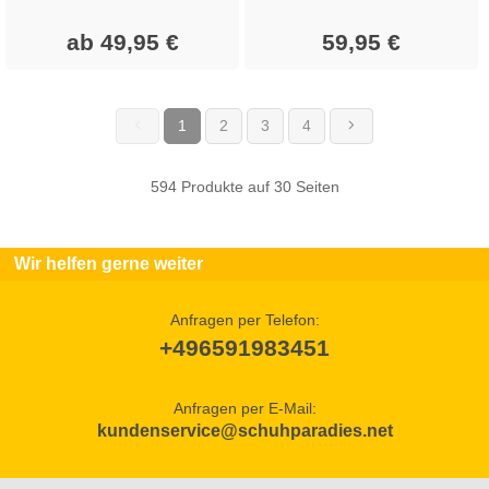
ab 49,95 €
59,95 €
1
2
3
4
(current)
594 Produkte auf 30 Seiten
Wir helfen gerne weiter
Anfragen per Telefon:
+496591983451
Anfragen per E-Mail:
kundenservice@schuhparadies.net