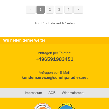
1
2
3
4
(current)
108 Produkte auf 6 Seiten
Wir helfen gerne weiter
Anfragen per Telefon:
+496591983451
Anfragen per E-Mail:
kundenservice@schuhparadies.net
Impressum
AGB
Widerrufsrecht