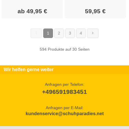
ab 49,95 €
59,95 €
1
2
3
4
(current)
594 Produkte auf 30 Seiten
Wir helfen gerne weiter
Anfragen per Telefon:
+496591983451
Anfragen per E-Mail:
kundenservice@schuhparadies.net