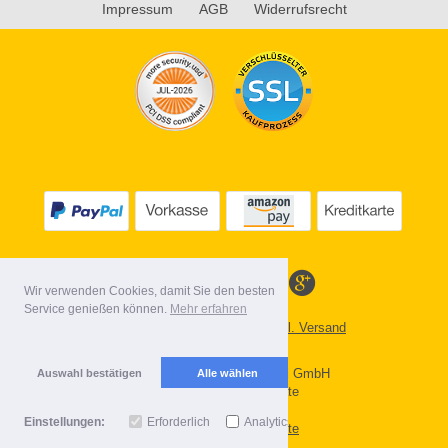
Impressum
AGB
Widerrufsrecht
Wir verwenden Cookies, damit Sie den besten
Service genießen können.
Mehr erfahren
Alle Preise inkl. MwSt. evtl. zzgl. Versand
Lieferbedingungen
Copyright 2026 by Gebr. Röhl GmbH
Auswahl bestätigen
Alle wählen
Mobile Shop by Shopgate
Einstellungen:
Erforderlich
Analytics
Zur klassischen Webseite