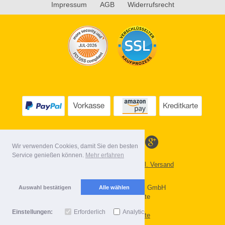
Impressum
AGB
Widerrufsrecht
Wir verwenden Cookies, damit Sie den besten
Service genießen können.
Mehr erfahren
Alle Preise inkl. MwSt. evtl. zzgl. Versand
Lieferbedingungen
Copyright 2026 by Gebr. Röhl GmbH
Auswahl bestätigen
Alle wählen
Mobile Shop by Shopgate
Einstellungen:
Erforderlich
Analytics
Zur klassischen Webseite