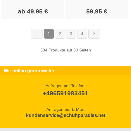
ab 49,95 €
59,95 €
1
2
3
4
(current)
594 Produkte auf 30 Seiten
Wir helfen gerne weiter
Anfragen per Telefon:
+496591983451
Anfragen per E-Mail:
kundenservice@schuhparadies.net