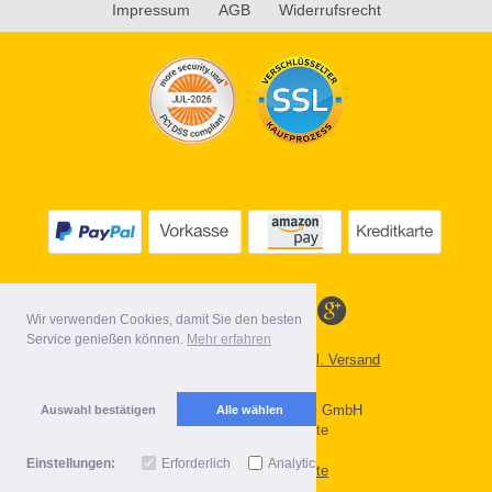
Impressum
AGB
Widerrufsrecht
Wir verwenden Cookies, damit Sie den besten
Service genießen können.
Mehr erfahren
Alle Preise inkl. MwSt. evtl. zzgl. Versand
Lieferbedingungen
Copyright 2026 by Gebr. Röhl GmbH
Auswahl bestätigen
Alle wählen
Mobile Shop by Shopgate
Einstellungen:
Erforderlich
Analytics
Zur klassischen Webseite