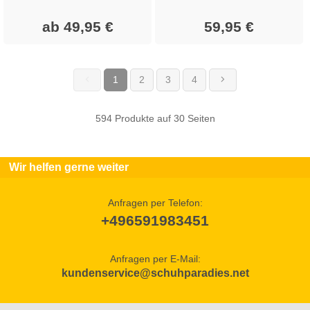
ab 49,95 €
59,95 €
1
2
3
4
(current)
594 Produkte auf 30 Seiten
Wir helfen gerne weiter
Anfragen per Telefon:
+496591983451
Anfragen per E-Mail:
kundenservice@schuhparadies.net