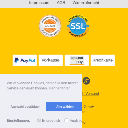
Impressum
AGB
Widerrufsrecht
Wir verwenden Cookies, damit Sie den besten
Service genießen können.
Mehr erfahren
Alle Preise inkl. MwSt. evtl. zzgl. Versand
Lieferbedingungen
Copyright 2026 by Gebr. Röhl GmbH
Auswahl bestätigen
Alle wählen
Mobile Shop by Shopgate
Einstellungen:
Erforderlich
Analytics
Zur klassischen Webseite