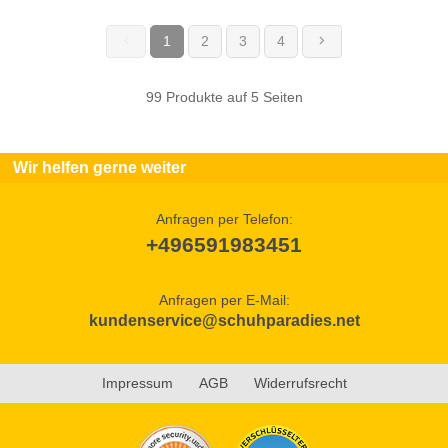
1
2
3
4
(current)
99 Produkte auf 5 Seiten
Wir helfen gerne weiter
Anfragen per Telefon:
+496591983451
Anfragen per E-Mail:
kundenservice@schuhparadies.net
Impressum
AGB
Widerrufsrecht