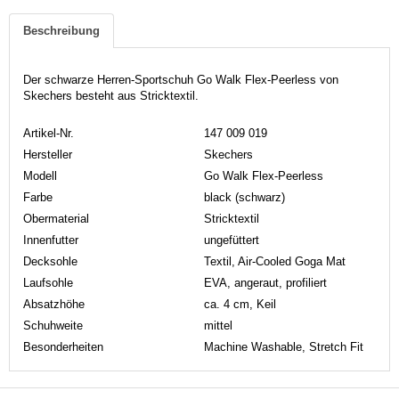
Beschreibung
Der schwarze Herren-Sportschuh Go Walk Flex-Peerless von
Skechers besteht aus Stricktextil.
Artikel-Nr.
147 009 019
Hersteller
Skechers
Modell
Go Walk Flex-Peerless
Farbe
black (schwarz)
Obermaterial
Stricktextil
Innenfutter
ungefüttert
Decksohle
Textil, Air-Cooled Goga Mat
Laufsohle
EVA, angeraut, profiliert
Absatzhöhe
ca. 4 cm, Keil
Schuhweite
mittel
Besonderheiten
Machine Washable, Stretch Fit