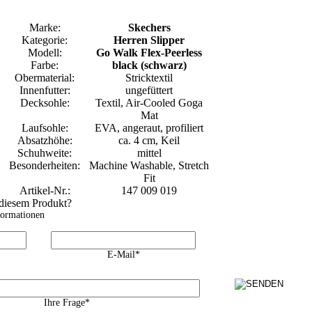
Marke:
Skechers
Kategorie:
Herren Slipper
Modell:
Go Walk Flex-Peerless
Farbe:
black (schwarz)
Obermaterial:
Stricktextil
Innenfutter:
ungefüttert
Decksohle:
Textil, Air-Cooled Goga
Mat
Laufsohle:
EVA, angeraut, profiliert
Absatzhöhe:
ca. 4 cm, Keil
Schuhweite:
mittel
Besonderheiten:
Machine Washable, Stretch
Fit
Artikel-Nr.:
147 009 019
 diesem Produkt?
formationen
E-Mail*
Ihre Frage*