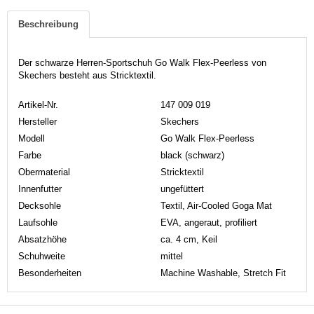
Beschreibung
Der schwarze Herren-Sportschuh Go Walk Flex-Peerless von
Skechers besteht aus Stricktextil.
Artikel-Nr.
147 009 019
Hersteller
Skechers
Modell
Go Walk Flex-Peerless
Farbe
black (schwarz)
Obermaterial
Stricktextil
Innenfutter
ungefüttert
Decksohle
Textil, Air-Cooled Goga Mat
Laufsohle
EVA, angeraut, profiliert
Absatzhöhe
ca. 4 cm, Keil
Schuhweite
mittel
Besonderheiten
Machine Washable, Stretch Fit