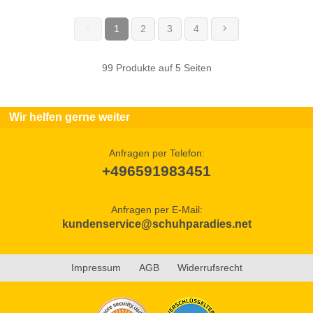
1
2
3
4
(current)
99 Produkte auf 5 Seiten
Wir helfen gerne weiter
Anfragen per Telefon:
+496591983451
Anfragen per E-Mail:
kundenservice@schuhparadies.net
Impressum
AGB
Widerrufsrecht