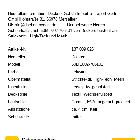
Herstellerinformation: Dockers Schuh-Import u. Export Gerli
GmbHHöhstraße 31, 66978 Merzalben,
DEinfo@dockersbygerli.de_____Der schwarze Herren-
Schnürhalbschuh 50ME002-706101 von Dockers besteht aus
Stricktextil, High-Tech und Mesh.
Artikel-Nr.
137 009 025
Hersteller
Dockers
Modell
50ME002-706101
Farbe
schwarz
Obermaterial
Stricktextil, High-Tech, Mesh
Innenfutter
Jersey, tw. gepolstert
Decksohle
Textil, Wechselfußbett
Laufsohle
Gummi, EVA, angeraut, profiliert
Absatzhöhe
ca. 4 cm, Keil
Schuhweite
mittel