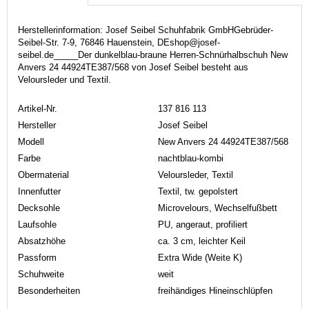
Herstellerinformation: Josef Seibel Schuhfabrik GmbHGebrüder-
Seibel-Str. 7-9, 76846 Hauenstein, DEshop@josef-
seibel.de_____Der dunkelblau-braune Herren-Schnürhalbschuh New
Anvers 24 44924TE387/568 von Josef Seibel besteht aus
Veloursleder und Textil.
Artikel-Nr.
137 816 113
Hersteller
Josef Seibel
Modell
New Anvers 24 44924TE387/568
Farbe
nachtblau-kombi
Obermaterial
Veloursleder, Textil
Innenfutter
Textil, tw. gepolstert
Decksohle
Microvelours, Wechselfußbett
Laufsohle
PU, angeraut, profiliert
Absatzhöhe
ca. 3 cm, leichter Keil
Passform
Extra Wide (Weite K)
Schuhweite
weit
Besonderheiten
freihändiges Hineinschlüpfen