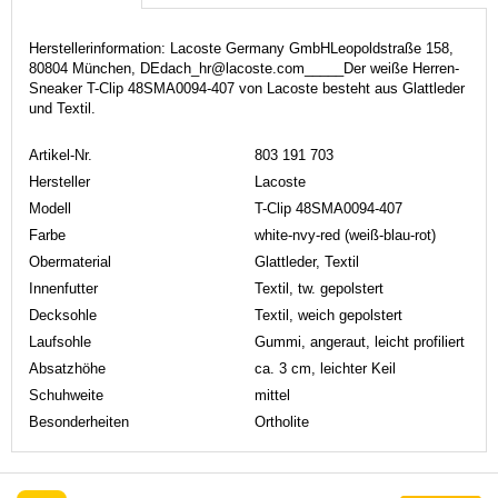
Herstellerinformation: Lacoste Germany GmbHLeopoldstraße 158,
80804 München, DEdach_hr@lacoste.com_____Der weiße Herren-
Sneaker T-Clip 48SMA0094-407 von Lacoste besteht aus Glattleder
und Textil.
Artikel-Nr.
803 191 703
Hersteller
Lacoste
Modell
T-Clip 48SMA0094-407
Farbe
white-nvy-red (weiß-blau-rot)
Obermaterial
Glattleder, Textil
Innenfutter
Textil, tw. gepolstert
Decksohle
Textil, weich gepolstert
Laufsohle
Gummi, angeraut, leicht profiliert
Absatzhöhe
ca. 3 cm, leichter Keil
Schuhweite
mittel
Besonderheiten
Ortholite