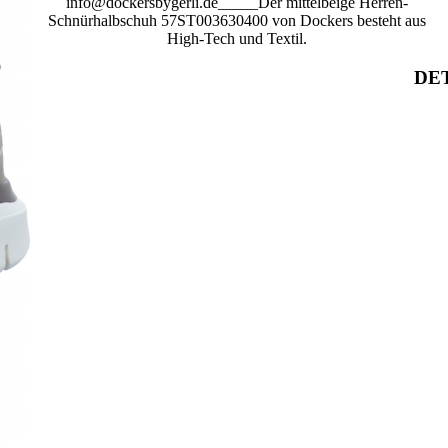
info@dockersbygerli.de_____Der mittelbeige Herren-
Schnürhalbschuh 57ST003630400 von Dockers besteht aus
High-Tech und Textil.
DET