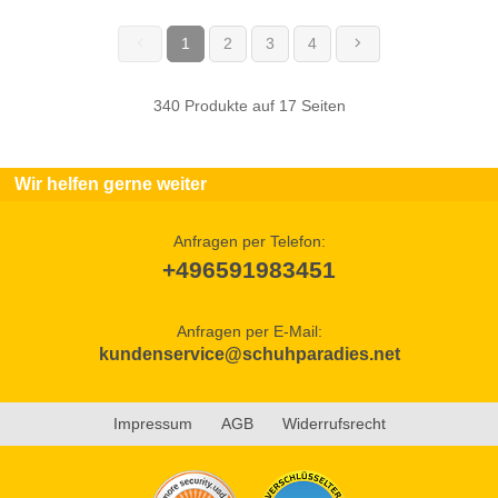
1
2
3
4
(current)
340 Produkte auf 17 Seiten
Wir helfen gerne weiter
Anfragen per Telefon:
+496591983451
Anfragen per E-Mail:
kundenservice@schuhparadies.net
Impressum
AGB
Widerrufsrecht