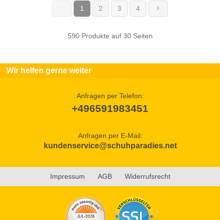
1
2
3
4
(current)
590 Produkte auf 30 Seiten
Wir helfen gerne weiter
Anfragen per Telefon:
+496591983451
Anfragen per E-Mail:
kundenservice@schuhparadies.net
Impressum
AGB
Widerrufsrecht