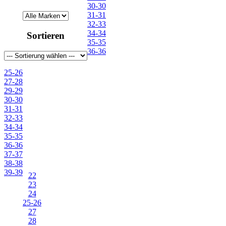
31-31
30-30
31
31-31
32
32-33
32-33
34-34
Sortieren
33
35-35
34
36-36
34-34
34-35
25-26
35-35
27-28
35
29-29
36-36
30-30
36
31-31
37,5
32-33
37-37
34-34
37
35-35
37½
36-36
38,5
37-37
38-38
38-38
38
39-39
38½
22
39
23
39-39
24
40
25-26
41
27
42
28