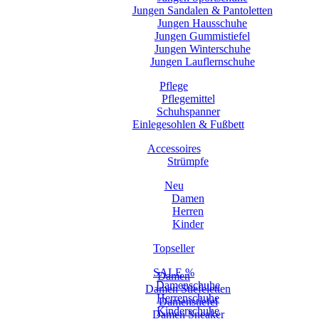
Jungen Sandalen & Pantoletten
Jungen Hausschuhe
Jungen Gummistiefel
Jungen Winterschuhe
Jungen Lauflernschuhe
Pflege
Pflegemittel
Schuhspanner
Einlegesohlen & Fußbett
Accessoires
Strümpfe
Neu
Damen
Herren
Kinder
Topseller
SALE %
Damen
Damenschuhe
Damen Stiefeletten
Herrenschuhe
Damenstiefel
Kinderschuhe
Damen Sneaker