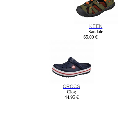
KEEN
Sandale
65,00 €
CROCS
Clog
44,95 €