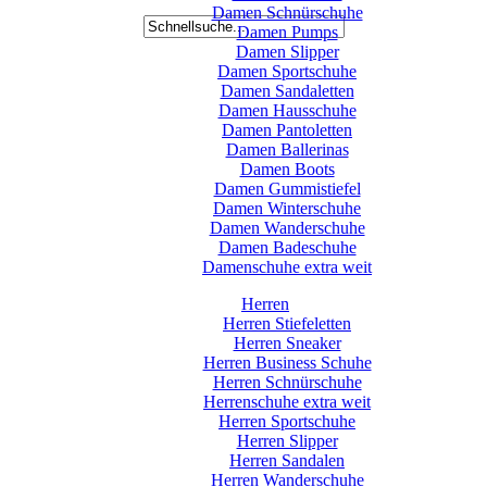
Damen Schnürschuhe
Damen Pumps
Damen Slipper
Damen Sportschuhe
Damen Sandaletten
Damen Hausschuhe
Damen Pantoletten
Damen Ballerinas
Damen Boots
Damen Gummistiefel
Damen Winterschuhe
Damen Wanderschuhe
Damen Badeschuhe
Damenschuhe extra weit
Herren
Herren Stiefeletten
Herren Sneaker
Herren Business Schuhe
Herren Schnürschuhe
Herrenschuhe extra weit
Herren Sportschuhe
Herren Slipper
Herren Sandalen
Herren Wanderschuhe