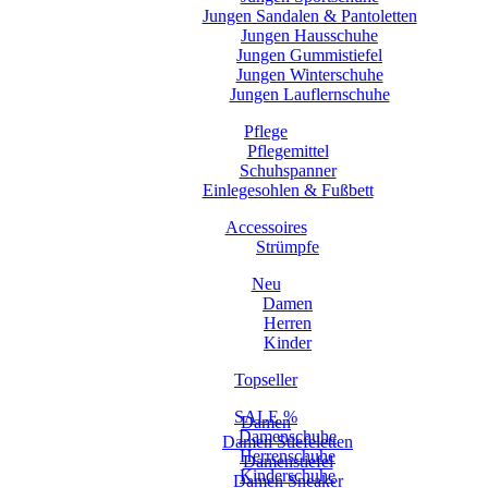
Jungen Sandalen & Pantoletten
Jungen Hausschuhe
Jungen Gummistiefel
Jungen Winterschuhe
Jungen Lauflernschuhe
Pflege
Pflegemittel
Schuhspanner
Einlegesohlen & Fußbett
Accessoires
Strümpfe
Neu
Damen
Herren
Kinder
Topseller
SALE %
Damen
Damenschuhe
Damen Stiefeletten
Herrenschuhe
Damenstiefel
Kinderschuhe
Damen Sneaker