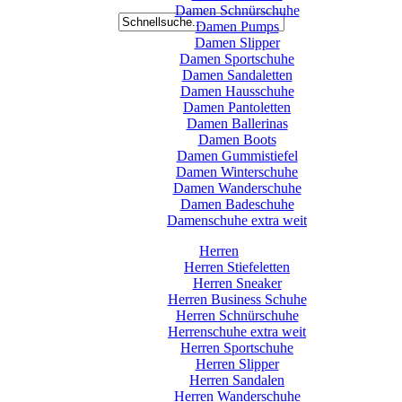
Damen Schnürschuhe
Damen Pumps
Damen Slipper
Damen Sportschuhe
Damen Sandaletten
Damen Hausschuhe
Damen Pantoletten
Damen Ballerinas
Damen Boots
Damen Gummistiefel
Damen Winterschuhe
Damen Wanderschuhe
Damen Badeschuhe
Damenschuhe extra weit
Herren
Herren Stiefeletten
Herren Sneaker
Herren Business Schuhe
Herren Schnürschuhe
Herrenschuhe extra weit
Herren Sportschuhe
Herren Slipper
Herren Sandalen
Herren Wanderschuhe