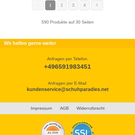
1
2
3
4
(current)
590 Produkte auf 30 Seiten
Wir helfen gerne weiter
Anfragen per Telefon:
+496591983451
Anfragen per E-Mail:
kundenservice@schuhparadies.net
Impressum
AGB
Widerrufsrecht