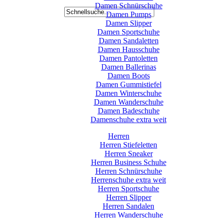
Damen Schnürschuhe
Damen Pumps
Damen Slipper
Damen Sportschuhe
Damen Sandaletten
Damen Hausschuhe
Damen Pantoletten
Damen Ballerinas
Damen Boots
Damen Gummistiefel
Damen Winterschuhe
Damen Wanderschuhe
Damen Badeschuhe
Damenschuhe extra weit
Herren
Herren Stiefeletten
Herren Sneaker
Herren Business Schuhe
Herren Schnürschuhe
Herrenschuhe extra weit
Herren Sportschuhe
Herren Slipper
Herren Sandalen
Herren Wanderschuhe