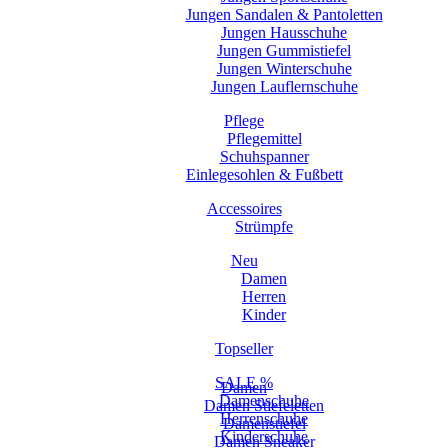
Jungen Sandalen & Pantoletten
Jungen Hausschuhe
Jungen Gummistiefel
Jungen Winterschuhe
Jungen Lauflernschuhe
Pflege
Pflegemittel
Schuhspanner
Einlegesohlen & Fußbett
Accessoires
Strümpfe
Neu
Damen
Herren
Kinder
Topseller
SALE %
Damen
Damenschuhe
Damen Stiefeletten
Herrenschuhe
Damenstiefel
Kinderschuhe
Damen Sneaker