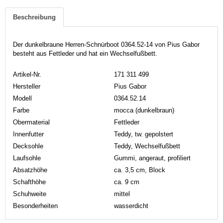
Beschreibung
Der dunkelbraune Herren-Schnürboot 0364.52-14 von Pius Gabor
besteht aus Fettleder und hat ein Wechselfußbett.
Artikel-Nr.
171 311 499
Hersteller
Pius Gabor
Modell
0364.52.14
Farbe
mocca (dunkelbraun)
Obermaterial
Fettleder
Innenfutter
Teddy, tw. gepolstert
Decksohle
Teddy, Wechselfußbett
Laufsohle
Gummi, angeraut, profiliert
Absatzhöhe
ca. 3,5 cm, Block
Schafthöhe
ca. 9 cm
Schuhweite
mittel
Besonderheiten
wasserdicht