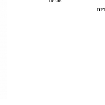
Lico aus.
DET