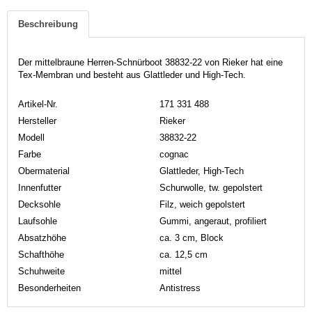
Beschreibung
Der mittelbraune Herren-Schnürboot 38832-22 von Rieker hat eine
Tex-Membran und besteht aus Glattleder und High-Tech.
Artikel-Nr.
171 331 488
Hersteller
Rieker
Modell
38832-22
Farbe
cognac
Obermaterial
Glattleder, High-Tech
Innenfutter
Schurwolle, tw. gepolstert
Decksohle
Filz, weich gepolstert
Laufsohle
Gummi, angeraut, profiliert
Absatzhöhe
ca. 3 cm, Block
Schafthöhe
ca. 12,5 cm
Schuhweite
mittel
Besonderheiten
Antistress