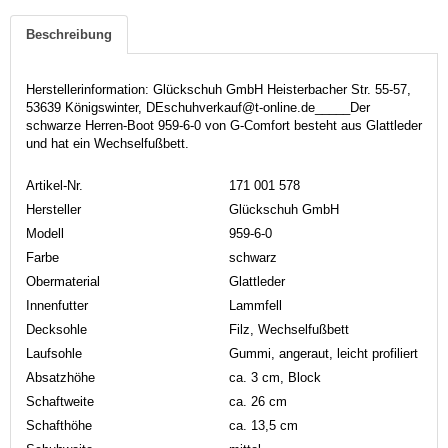
Beschreibung
Herstellerinformation: Glückschuh GmbH Heisterbacher Str. 55-57,
53639 Königswinter, DEschuhverkauf@t-online.de_____Der
schwarze Herren-Boot 959-6-0 von G-Comfort besteht aus Glattleder
und hat ein Wechselfußbett.
Artikel-Nr.
171 001 578
Hersteller
Glückschuh GmbH
Modell
959-6-0
Farbe
schwarz
Obermaterial
Glattleder
Innenfutter
Lammfell
Decksohle
Filz, Wechselfußbett
Laufsohle
Gummi, angeraut, leicht profiliert
Absatzhöhe
ca. 3 cm, Block
Schaftweite
ca. 26 cm
Schafthöhe
ca. 13,5 cm