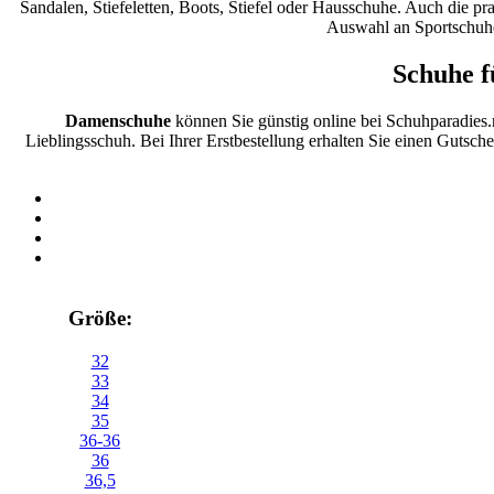
Sandalen, Stiefeletten, Boots, Stiefel oder Hausschuhe. Auch die p
Auswahl an Sportschuhe
Schuhe f
Damenschuhe
können Sie günstig online bei Schuhparadies
Lieblingsschuh. Bei Ihrer Erstbestellung erhalten Sie einen Gutsch
Größe:
32
33
34
35
36-36
36
36,5