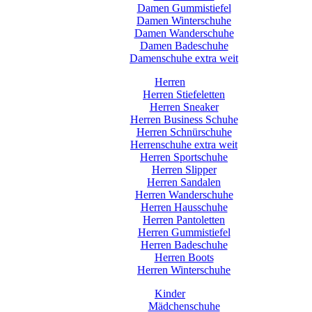
Damen Gummistiefel
Damen Winterschuhe
Damen Wanderschuhe
Damen Badeschuhe
Damenschuhe extra weit
Herren
Herren Stiefeletten
Herren Sneaker
Herren Business Schuhe
Herren Schnürschuhe
Herrenschuhe extra weit
Herren Sportschuhe
Herren Slipper
Herren Sandalen
Herren Wanderschuhe
Herren Hausschuhe
Herren Pantoletten
Herren Gummistiefel
Herren Badeschuhe
Herren Boots
Herren Winterschuhe
Kinder
Mädchenschuhe