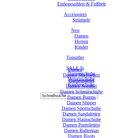
Einlegesohlen & Fußbett
Accessoires
Strümpfe
Neu
Damen
Herren
Kinder
Topseller
SALE %
Damen
Damenschuhe
Damen Stiefeletten
Herrenschuhe
Damenstiefel
Kinderschuhe
Damen Sneaker
Damen Schnürschuhe
Damen Pumps
Damen Slipper
Damen Sportschuhe
Damen Sandaletten
Damen Hausschuhe
Damen Pantoletten
Damen Ballerinas
Damen Boots