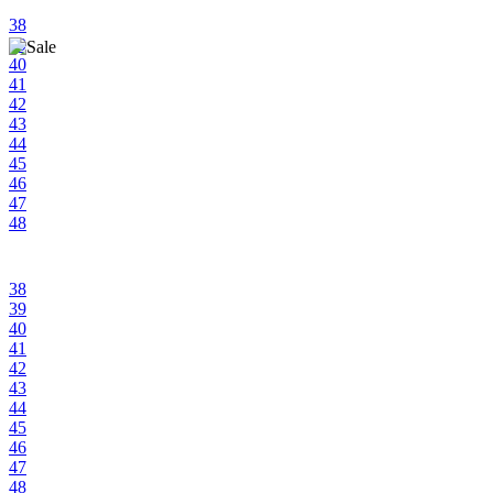
42
38
42,5
39
42-42
40
42-43
41
42½
42
42½-42½
43
43-43
44
43
45
43-44
46
44-44
47
44
48
45-45
45
45½
46-47
38
46
39
47
40
47½
41
48
42
48-49
43
48½
44
45
46
47
48