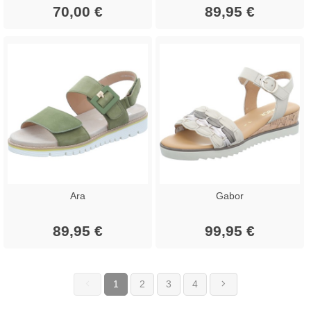
70,00 €
89,95 €
Ara
Gabor
89,95 €
99,95 €
1
2
3
4
(current)