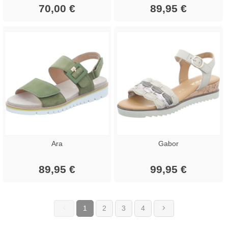
70,00 €
89,95 €
Ara
Gabor
89,95 €
99,95 €
1
2
3
4
(current)