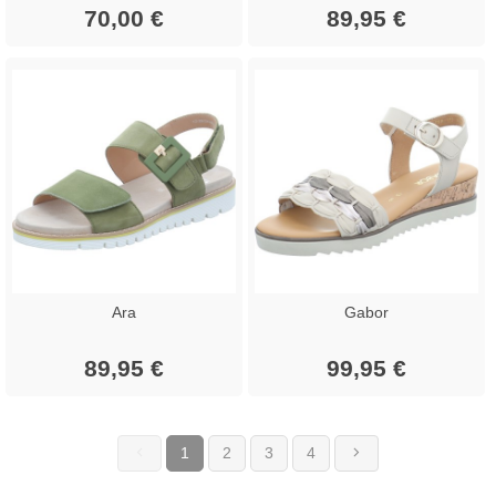
70,00 €
89,95 €
Ara
Gabor
89,95 €
99,95 €
1
2
3
4
(current)