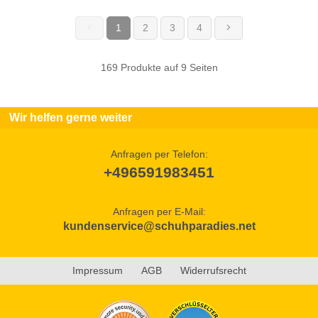
1
2
3
4
(current)
169 Produkte auf 9 Seiten
Wir helfen gerne weiter
Anfragen per Telefon:
+496591983451
Anfragen per E-Mail:
kundenservice@schuhparadies.net
Impressum
AGB
Widerrufsrecht