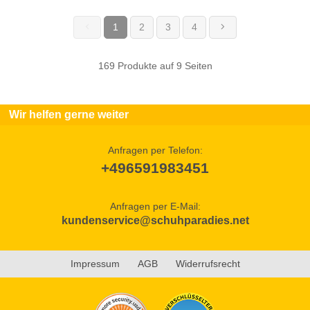
1
2
3
4
(current)
169 Produkte auf 9 Seiten
Wir helfen gerne weiter
Anfragen per Telefon:
+496591983451
Anfragen per E-Mail:
kundenservice@schuhparadies.net
Impressum
AGB
Widerrufsrecht