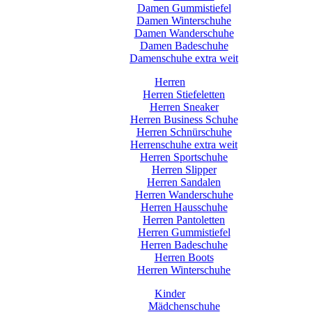
Damen Gummistiefel
Damen Winterschuhe
Damen Wanderschuhe
Damen Badeschuhe
Damenschuhe extra weit
Herren
Herren Stiefeletten
Herren Sneaker
Herren Business Schuhe
Herren Schnürschuhe
Herrenschuhe extra weit
Herren Sportschuhe
Herren Slipper
Herren Sandalen
Herren Wanderschuhe
Herren Hausschuhe
Herren Pantoletten
Herren Gummistiefel
Herren Badeschuhe
Herren Boots
Herren Winterschuhe
Kinder
Mädchenschuhe