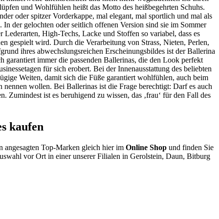
lüpfen und Wohlfühlen heißt das Motto des heißbegehrten Schuhs.
nder oder spitzer Vorderkappe, mal elegant, mal sportlich und mal als
 In der gelochten oder seitlich offenen Version sind sie im Sommer
r Lederarten, High-Techs, Lacke und Stoffen so variabel, dass es
en gespielt wird. Durch die Verarbeitung von Strass, Nieten, Perlen,
grund ihres abwechslungsreichen Erscheinungsbildes ist der Ballerina
 garantiert immer die passenden Ballerinas, die den Look perfekt
inessetagen für sich erobert. Bei der Innenausstattung des beliebten
ügige Weiten, damit sich die Füße garantiert wohlfühlen, auch beim
 nennen wollen. Bei Ballerinas ist die Frage berechtigt: Darf es auch
en. Zumindest ist es beruhigend zu wissen, das ‚frau‘ für den Fall des
s kaufen
on angesagten Top-Marken gleich hier im
Online Shop
und finden Sie
swahl vor Ort in einer unserer Filialen in Gerolstein, Daun, Bitburg