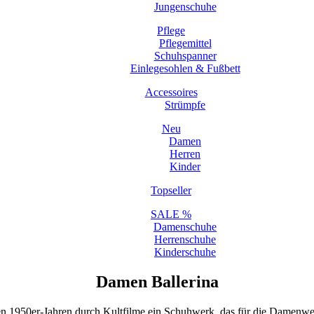
Jungenschuhe
Pflege
Pflegemittel
Schuhspanner
Einlegesohlen & Fußbett
Accessoires
Strümpfe
Neu
Damen
Herren
Kinder
Topseller
SALE %
Damenschuhe
Herrenschuhe
Kinderschuhe
Damen Ballerina
en 1950er-Jahren durch Kultfilme ein Schuhwerk, das für die Damenwel