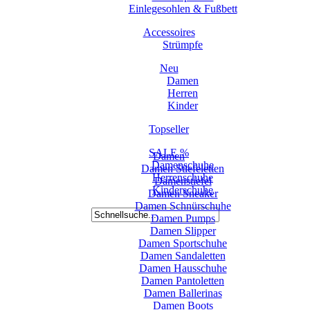
Einlegesohlen & Fußbett
Accessoires
Strümpfe
Neu
Damen
Herren
Kinder
Topseller
SALE %
Damen
Damenschuhe
Damen Stiefeletten
Herrenschuhe
Damenstiefel
Kinderschuhe
Damen Sneaker
Damen Schnürschuhe
Damen Pumps
Damen Slipper
Damen Sportschuhe
Damen Sandaletten
Damen Hausschuhe
Damen Pantoletten
Damen Ballerinas
Damen Boots