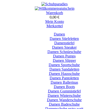
Warenkorb
0,00 €
Mein Konto
Merkzettel
Damen
Damen Stiefeletten
Damenstiefel
Damen Sneaker
Damen Schnürschuhe
Damen Pumps
Damen Slipper
Damen Sportschuhe
Damen Sandaletten
Damen Hausschuhe
Damen Pantoletten
Damen Ballerinas
Damen Boots
Damen Gummistiefel
Damen Winterschuhe
Damen Wanderschuhe
Damen Badeschuhe
Damenschuhe extra weit