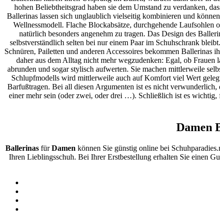
hohen Beliebtheitsgrad haben sie dem Umstand zu verdanken, das
Ballerinas lassen sich unglaublich vielseitig kombinieren und können
Wellnessmodell. Flache Blockabsätze, durchgehende Laufsohlen oder
natürlich besonders angenehm zu tragen. Das Design des Ballerin
selbstverständlich selten bei nur einem Paar im Schuhschrank bleibt
Schnüren, Pailetten und anderen Accessoires bekommen Ballerinas ihr
daher aus dem Alltag nicht mehr wegzudenken: Egal, ob Frauen la
abrunden und sogar stylisch aufwerten. Sie machen mittlerweile selb
Schlupfmodells wird mittlerweile auch auf Komfort viel Wert geleg
Barfußtragen. Bei all diesen Argumenten ist es nicht verwunderlich, 
einer mehr sein (oder zwei, oder drei …). Schließlich ist es wichtig,
Damen B
Ballerinas
für
Damen
können Sie günstig online bei Schuhparadies
Ihren Lieblingsschuh. Bei Ihrer Erstbestellung erhalten Sie einen G