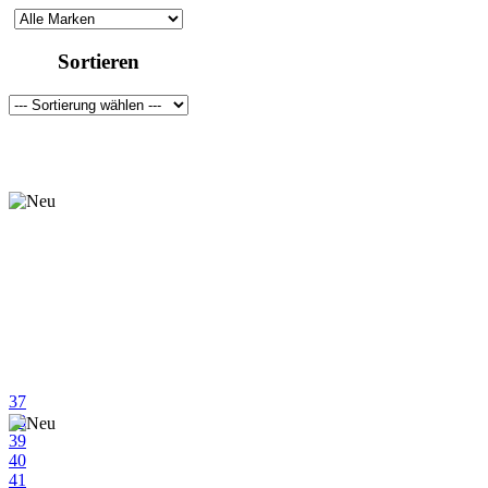
gelb
Sortieren
grau
grün
orange
pink
rot
schwarz
weiß
37
38
39
40
41