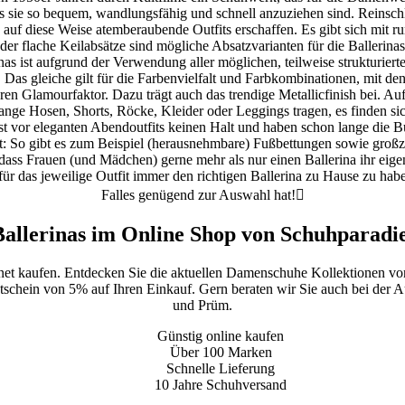
s sie so bequem, wandlungsfähig und schnell anzuziehen sind. Reinsch
 auf diese Weise atemberaubende Outfits erschaffen. Es gibt sich mit ru
 flache Keilabsätze sind mögliche Absatzvarianten für die Ballerinas.
as ist aufgrund der Verwendung aller möglichen, teilweise strukturierte
. Das gleiche gilt für die Farbenvielfalt und Farbkombinationen, mit den
en Glamourfaktor. Dazu trägt auch das trendige Metallicfinish bei. Auf
nge Hosen, Shorts, Röcke, Kleider oder Leggings tragen, es finden sich
st vor eleganten Abendoutfits keinen Halt und haben schon lange die Bus
t: So gibt es zum Beispiel (herausnehmbare) Fußbettungen sowie großz
dass Frauen (und Mädchen) gerne mehr als nur einen Ballerina ihr eigen
 für das jeweilige Outfit immer den richtigen Ballerina zu Hause zu hab
Falles genügend zur Auswahl hat!
allerinas im Online Shop von Schuhparadie
.net kaufen. Entdecken Sie die aktuellen Damenschuhe Kollektionen v
utschein von 5% auf Ihren Einkauf. Gern beraten wir Sie auch bei der Au
und Prüm.
Günstig online kaufen
Über 100 Marken
Schnelle Lieferung
10 Jahre Schuhversand