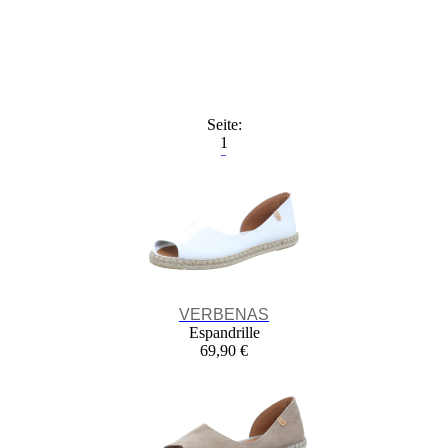
Seite:
1
2
3
4
VERBENAS
Espandrille
69,90 €