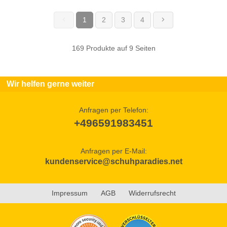
1
2
3
4
(current)
169 Produkte auf 9 Seiten
Wir helfen gerne weiter
Anfragen per Telefon:
+496591983451
Anfragen per E-Mail:
kundenservice@schuhparadies.net
Impressum
AGB
Widerrufsrecht