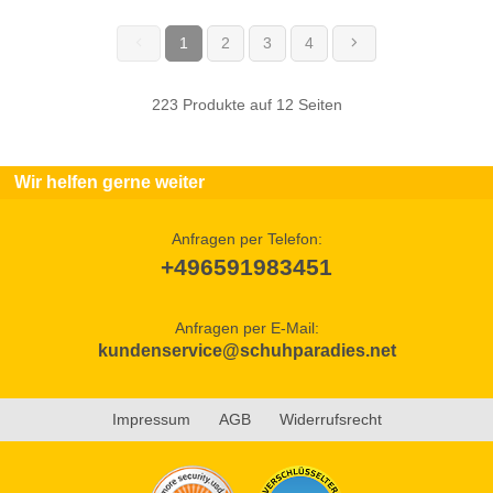
1
2
3
4
(current)
223 Produkte auf 12 Seiten
Wir helfen gerne weiter
Anfragen per Telefon:
+496591983451
Anfragen per E-Mail:
kundenservice@schuhparadies.net
Impressum
AGB
Widerrufsrecht