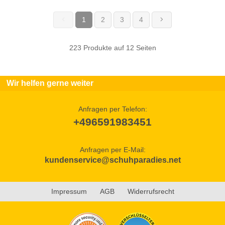
1
2
3
4
(current)
223 Produkte auf 12 Seiten
Wir helfen gerne weiter
Anfragen per Telefon:
+496591983451
Anfragen per E-Mail:
kundenservice@schuhparadies.net
Impressum
AGB
Widerrufsrecht