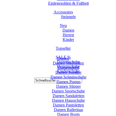
Einlegesohlen & Fußbett
Accessoires
Strümpfe
Neu
Damen
Herren
Kinder
Topseller
SALE %
Damen
Damenschuhe
Damen Stiefeletten
Herrenschuhe
Damenstiefel
Kinderschuhe
Damen Sneaker
Damen Schnürschuhe
Damen Pumps
Damen Slipper
Damen Sportschuhe
Damen Sandaletten
Damen Hausschuhe
Damen Pantoletten
Damen Ballerinas
Damen Boots