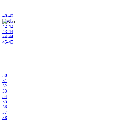
45½
46
46½
40-40
47
41-41
47½
42-42
48
43-43
48½
44-44
45-45
30
31
32
33
34
35
36
37
38