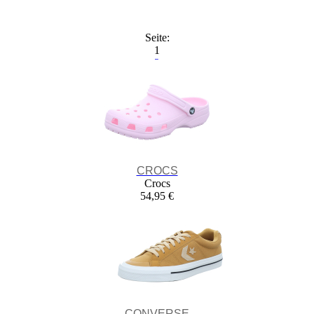
Seite:
1
2
3
4
5
CROCS
Crocs
54,95 €
CONVERSE