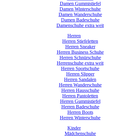
Damen Gummistiefel
Damen Winterschuhe
Damen Wanderschuhe
Damen Badeschuhe
Damenschuhe extra weit
Herren
Herren Stiefeletten
Herren Sneaker
Herren Business Schuhe
Herren Schnürschuhe
Herrenschuhe extra weit
Herren Sportschuhe
Herren Slipper
Herren Sandalen
Herren Wanderschuhe
Herren Hausschuhe
Herren Pantoletten
Herren Gummistiefel
Herren Badeschuhe
Herren Boots
Herren Winterschuhe
Kinder
Mädchenschuhe