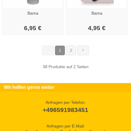
Bama
Bama
6,95 €
4,95 €
1
2
(current)
38 Produkte auf 2 Seiten
Wir helfen gerne weiter
Anfragen per Telefon:
+496591983451
Anfragen per E-Mail: