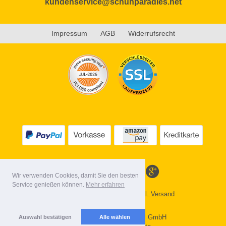
kundenservice@schuhparadies.net
Impressum
AGB
Widerrufsrecht
Wir verwenden Cookies, damit Sie den besten
Service genießen können.
Mehr erfahren
Alle Preise inkl. MwSt. evtl. zzgl. Versand
Lieferbedingungen
Copyright 2026 by Gebr. Röhl GmbH
Auswahl bestätigen
Alle wählen