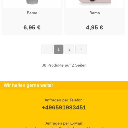
Bama
Bama
6,95 €
4,95 €
1
2
(current)
38 Produkte auf 2 Seiten
Wir helfen gerne weiter
Anfragen per Telefon:
+496591983451
Anfragen per E-Mail: