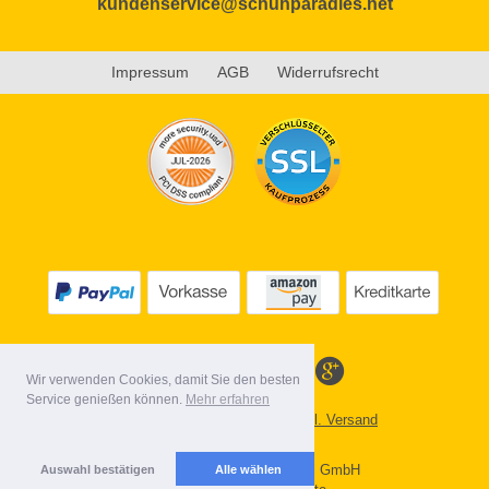
kundenservice@schuhparadies.net
Impressum
AGB
Widerrufsrecht
Wir verwenden Cookies, damit Sie den besten
Service genießen können.
Mehr erfahren
Alle Preise inkl. MwSt. evtl. zzgl. Versand
Lieferbedingungen
Copyright 2026 by Gebr. Röhl GmbH
Auswahl bestätigen
Alle wählen